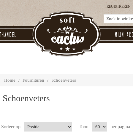
REGISTREREN
thandel
Mijn ac
Home
/
Fournituren
/
Schoenveters
Schoenveters
Sorteer op
Toon
per pagina