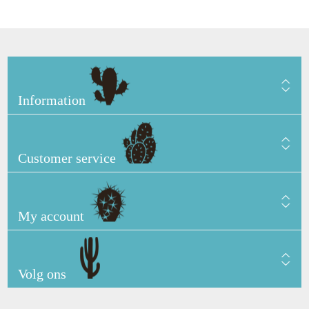
Information
Customer service
My account
Volg ons