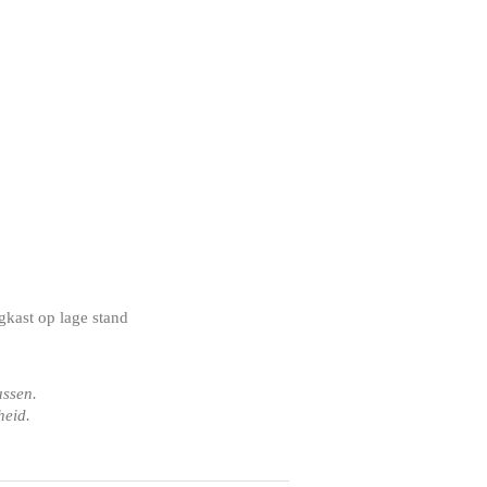
kast op lage stand
assen.
heid.