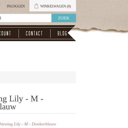
INLOGGEN
WINKELWAGEN
(0)
count
Contact
Blog
ng Lily - M -
lauw
ghtening Lily - M - Donkerblauw