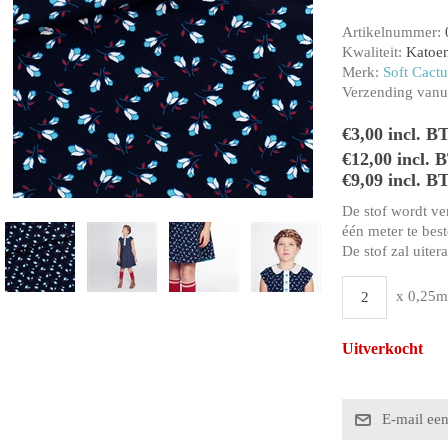
Artikelnummer:
Kwaliteit:
Katoe
Merk:
Soft Cactu
Verzending vanui
€3,00 incl. B
€12,00 incl.
€9,09 incl. B
De stof wordt ve
één meter te beste
De stof zal uiter
x 0,25m
Uitverkocht