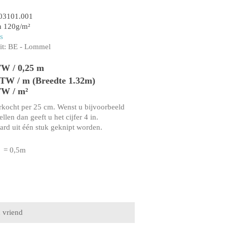
03101.001
n 120g/m²
s
t:
BE - Lommel
TW / 0,25 m
 BTW / m (Breedte 1.32m)
TW / m²
rkocht per 25 cm. Wenst u bijvoorbeeld
llen dan geeft u het cijfer 4 in.
aard uit één stuk geknipt worden.
= 0,5m