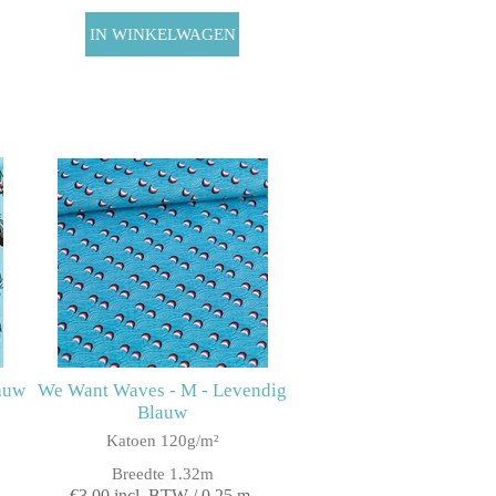
lauw
We Want Waves - M - Levendig
Blauw
Katoen 120g/m²
Breedte 1.32m
€3,00 incl. BTW / 0,25 m