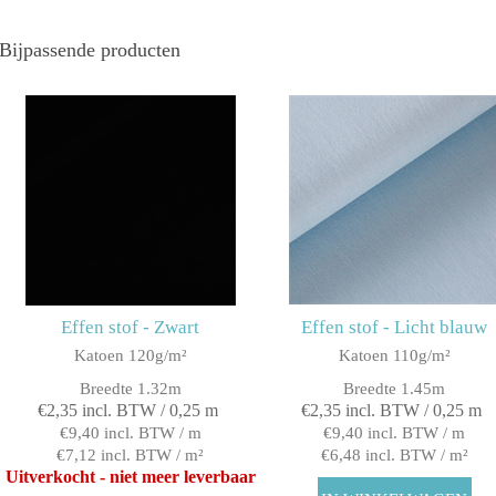
Bijpassende producten
Effen stof - Zwart
Effen stof - Licht blauw
Katoen 120g/m²
Katoen 110g/m²
Breedte 1.32m
Breedte 1.45m
€2,35 incl. BTW / 0,25 m
€2,35 incl. BTW / 0,25 m
€9,40 incl. BTW / m
€9,40 incl. BTW / m
€7,12 incl. BTW / m²
€6,48 incl. BTW / m²
Uitverkocht - niet meer leverbaar