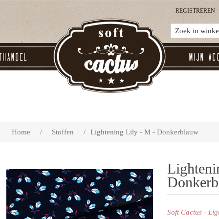
REGISTREREN
thandel
Mijn ac
Home
/
Stoffen
/
Lightening Lily - M - Donkerblauw
Lighteni
Donkerb
Soft Cactus - Li