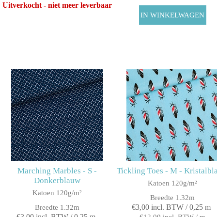
Uitverkocht - niet meer leverbaar
Marching Marbles - S -
Tickling Toes - M - Kristalb
Donkerblauw
Katoen 120g/m²
Katoen 120g/m²
Breedte 1.32m
€3,00 incl. BTW / 0,25 m
Breedte 1.32m
€3,00 incl. BTW / 0,25 m
€12,00 incl. BTW / m