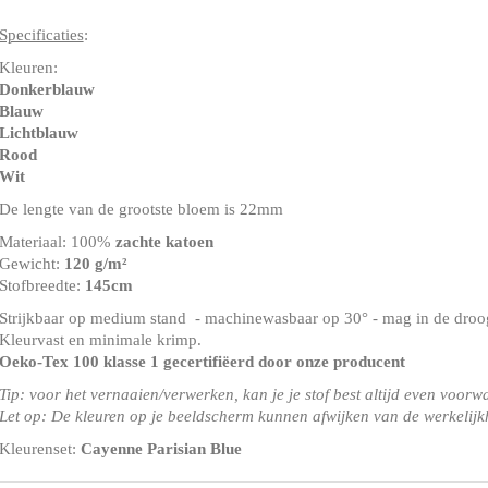
Specificaties
:
Kleuren:
Donkerblauw
Blauw
Lichtblauw
Rood
Wit
De lengte van de grootste bloem is 22mm
Materiaal: 100%
zachte katoen
Gewicht:
120 g/m²
Stofbreedte:
145cm
Strijkbaar op medium stand - machinewasbaar op 30° - mag in de droog
Kleurvast en minimale krimp.
Oeko-Tex 100 klasse 1
gecertifiëerd door onze producent
Tip: voor het vernaaien/verwerken, kan je je stof best altijd even voorw
Let op: De kleuren op je beeldscherm kunnen afwijken van de werkelijk
Kleurenset:
Cayenne Parisian Blue