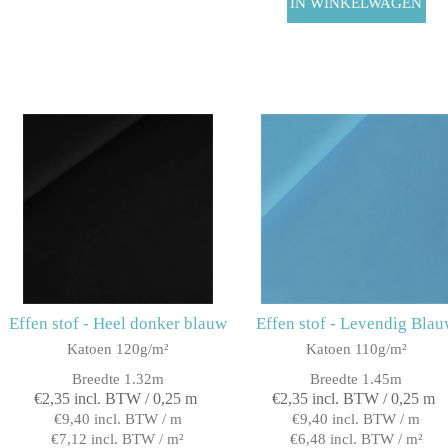
Effen stof - Heel donker blauw
Effen stof - Levendig Bla
Katoen 120g/m²
Katoen 110g/m²
Breedte 1.32m
Breedte 1.45m
€2,35 incl. BTW / 0,25 m
€2,35 incl. BTW / 0,25 m
€9,40 incl. BTW / m
€9,40 incl. BTW / m
€7,12 incl. BTW / m²
€6,48 incl. BTW / m²