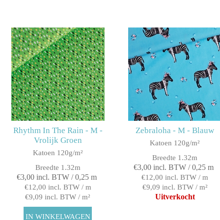
Rhythm In The Rain - M -
Zebraloha - M - Blauw
Vrolijk Groen
Katoen 120g/m²
Katoen 120g/m²
Breedte 1.32m
€3,00 incl. BTW / 0,25 m
Breedte 1.32m
€3,00 incl. BTW / 0,25 m
€12,00 incl. BTW / m
€12,00 incl. BTW / m
€9,09 incl. BTW / m²
Uitverkocht
€9,09 incl. BTW / m²