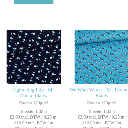
Lightening Lily - M -
We Want Waves - M - Leven
Donkerblauw
Blauw
Katoen 120g/m²
Katoen 120g/m²
Breedte 1.32m
Breedte 1.32m
€3,00 incl. BTW / 0,25 m
€3,00 incl. BTW / 0,25 m
€12,00 incl. BTW / m
€12,00 incl. BTW / m