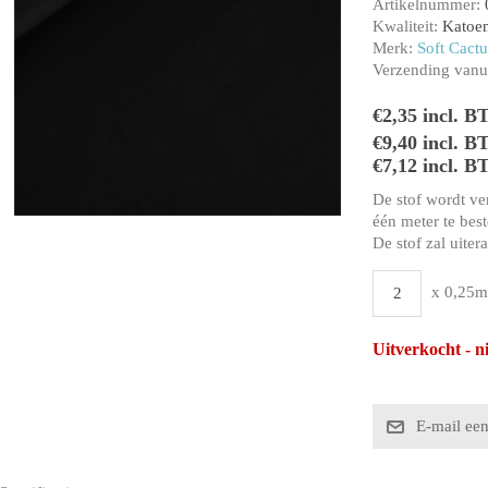
Artikelnummer:
Kwaliteit:
Katoe
Merk:
Soft Cactu
Verzending vanui
€2,35 incl. B
€9,40 incl. B
€7,12 incl. B
De stof wordt ve
één meter te beste
De stof zal uiter
x 0,25m
Uitverkocht - n