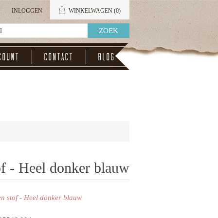
INLOGGEN
WINKELWAGEN
(0)
count
Contact
Blog
of - Heel donker blauw
en stof - Heel donker blauw