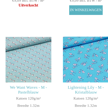
€9,09 incl. BTW / m²
€9,09 incl. BTW / m²
Uitverkocht
We Want Waves - M -
Lightening Lily - M -
Pastelblauw
Kristalblauw
Katoen 120g/m²
Katoen 120g/m²
Breedte 1.32m
Breedte 1.32m