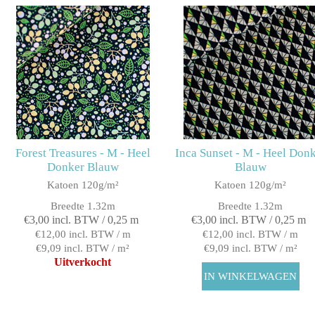
Forest Treasures - M - Heel
Inca Sunset - M - Heel Don
Donker Blauw
Blauw
Katoen 120g/m²
Katoen 120g/m²
Breedte 1.32m
Breedte 1.32m
€3,00 incl. BTW / 0,25 m
€3,00 incl. BTW / 0,25 m
€12,00 incl. BTW / m
€12,00 incl. BTW / m
€9,09 incl. BTW / m²
€9,09 incl. BTW / m²
Uitverkocht