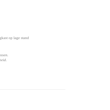
kast op lage stand
assen.
heid.