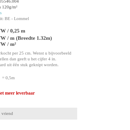
05546.004
n 120g/m²
s
t:
BE - Lommel
TW / 0,25 m
TW / m (Breedte 1.32m)
TW / m²
rkocht per 25 cm. Wenst u bijvoorbeeld
llen dan geeft u het cijfer 4 in.
aard uit één stuk geknipt worden.
= 0,5m
iet meer leverbaar