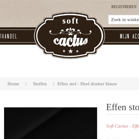
REGISTREREN
thandel
Mijn ac
Home
/
Stoffen
/
Effen stof - Heel donker blauw
Effen st
Soft Cactus - Eff