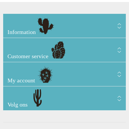
Information
Customer service
My account
Volg ons