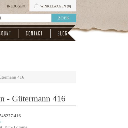
INLOGGEN
WINKELWAGEN
(0)
count
Contact
Blog
Gütermann 416
en - Gütermann 416
748277.416
n
t:
BE - Lommel