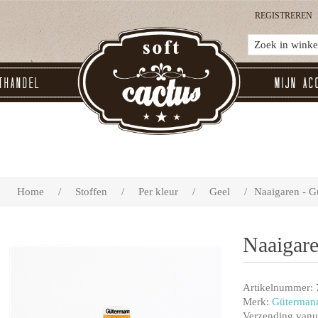
REGISTREREN
thandel
Mijn ac
Home
/
Stoffen
/
Per kleur
/
Geel
/
Naaigaren - 
Naaigar
Artikelnummer:
Merk:
Güterman
Verzending vanui