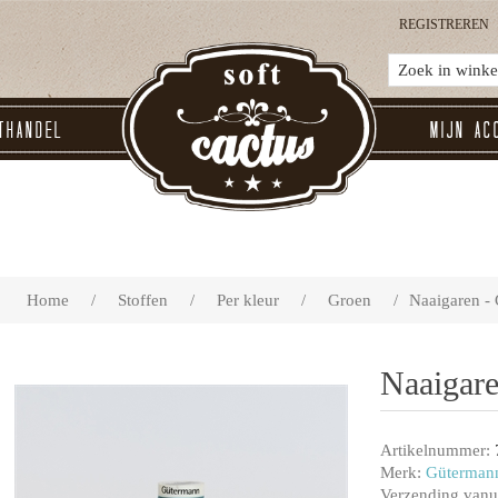
REGISTREREN
thandel
Mijn ac
Home
/
Stoffen
/
Per kleur
/
Groen
/
Naaigaren -
Naaigar
Artikelnummer:
Merk:
Güterman
Verzending vanui