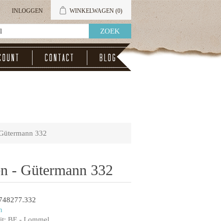
INLOGGEN
WINKELWAGEN
(0)
count
Contact
Blog
 Gütermann 332
en - Gütermann 332
748277.332
n
t:
BE - Lommel