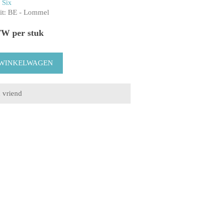
 Six
t:
BE - Lommel
TW per stuk