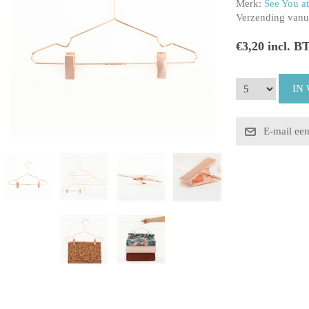
Merk:
See You at
Verzending vanui
€3,20 incl. B