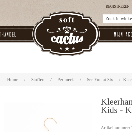
REGISTREREN
thandel
Mijn ac
Home
/
Stoffen
/
Per merk
/
See You at Six
/
Klee
Kleerha
Kids - K
Artikelnummer: