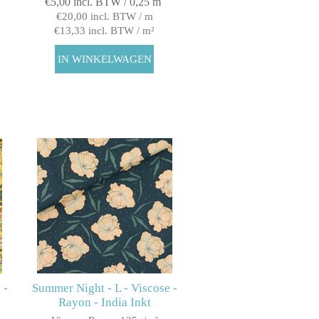
€5,00 incl. BTW / 0,25 m
€20,00 incl. BTW / m
€13,33 incl. BTW / m²
 -
Summer Night - L - Viscose -
Rayon - India Inkt