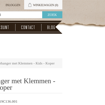
INLOGGEN
WINKELWAGEN
(0)
count
Contact
Blog
rhanger met Klemmen - Kids - Koper
nger met Klemmen -
oper
19C136.001