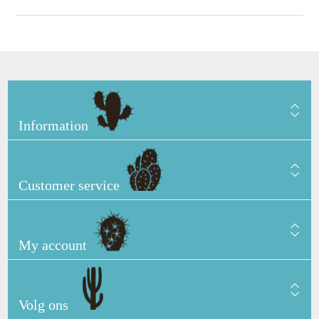
Information
Customer service
My account
Volg ons