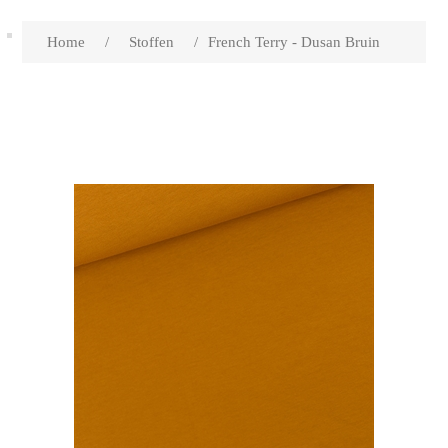
Home
/
Stoffen
/
French Terry - Dusan Bruin