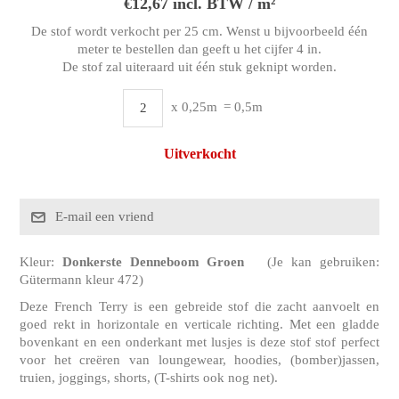
€12,67 incl. BTW / m²
De stof wordt verkocht per 25 cm. Wenst u bijvoorbeeld één
meter te bestellen dan geeft u het cijfer 4 in.
De stof zal uiteraard uit één stuk geknipt worden.
x 0,25m
= 0,5m
Uitverkocht
Kleur:
Donkerste Denneboom Groen
(Je kan gebruiken:
Gütermann kleur 472)
Deze French Terry is een gebreide stof die zacht aanvoelt en
goed rekt in horizontale en verticale richting. Met een gladde
bovenkant en een onderkant met lusjes is deze stof stof perfect
voor het creëren van loungewear, hoodies, (bomber)jassen,
truien, joggings, shorts, (T-shirts ook nog net).