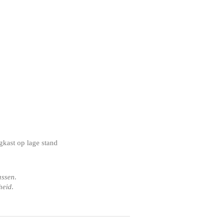
kast op lage stand
assen.
heid.