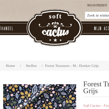
REGISTREREN
thandel
Mijn ac
Home
/
Stoffen
/
Forest Treasures - M - Donker Grijs
Forest T
Grijs
Soft Cactus - Fo