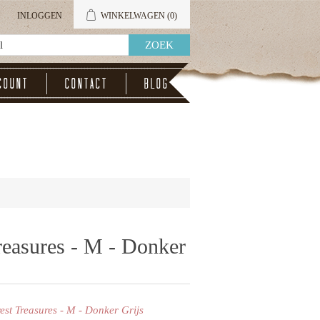
INLOGGEN
WINKELWAGEN
(0)
count
Contact
Blog
reasures - M - Donker
rest Treasures - M - Donker Grijs