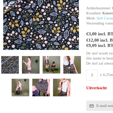
Artikelnummer:
Kwaliteit:
Katoe
Merk:
Soft Cactu
Verzending vanui
€3,00 incl. B
€12,00 incl.
€9,09 incl. B
De stof wordt ve
één meter te beste
De stof zal uiter
x 0,25m
Uitverkocht