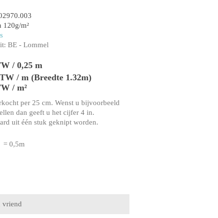
02970.003
n 120g/m²
s
t:
BE - Lommel
TW / 0,25 m
 BTW / m (Breedte 1.32m)
TW / m²
rkocht per 25 cm. Wenst u bijvoorbeeld
llen dan geeft u het cijfer 4 in.
aard uit één stuk geknipt worden.
= 0,5m