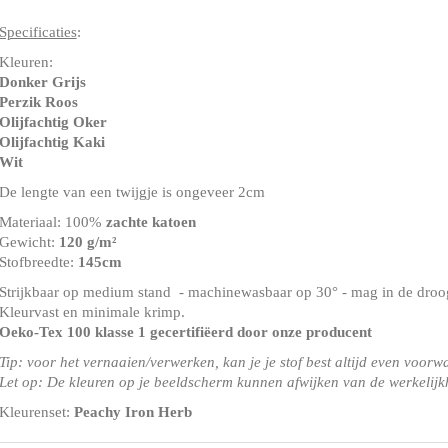
Specificaties
:
Kleuren:
Donker Grijs
Perzik Roos
Olijfachtig Oker
Olijfachtig Kaki
Wit
De lengte van een twijgje is ongeveer 2cm
Materiaal: 100%
zachte katoen
Gewicht:
120 g/m²
Stofbreedte:
145cm
Strijkbaar op medium stand - machinewasbaar op 30° - mag in de droog
Kleurvast en minimale krimp.
Oeko-Tex 100 klasse 1
gecertifiëerd door onze producent
Tip: voor het vernaaien/verwerken, kan je je stof best altijd even voorw
Let op: De kleuren op je beeldscherm kunnen afwijken van de werkelijk
Kleurenset:
Peachy Iron Herb