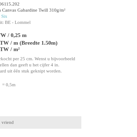
06115.202
 Canvas Gabardine Twill 310g/m²
 Six
t:
BE - Lommel
TW / 0,25 m
 BTW / m (Breedte 1.50m)
BTW / m²
rkocht per 25 cm. Wenst u bijvoorbeeld
llen dan geeft u het cijfer 4 in.
aard uit één stuk geknipt worden.
= 0,5m