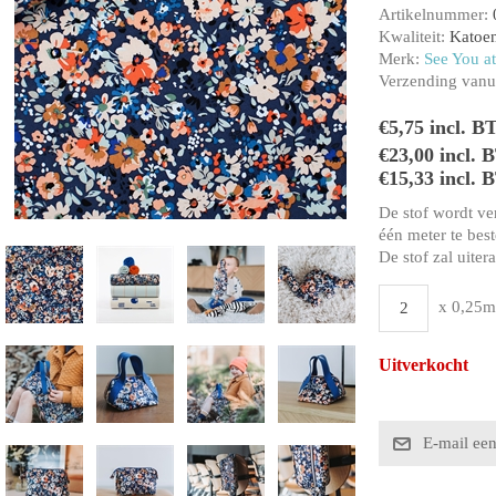
Artikelnummer:
Kwaliteit:
Katoen
Merk:
See You at
Verzending vanui
€5,75 incl. B
€23,00 incl.
€15,33 incl. 
De stof wordt ve
één meter te beste
De stof zal uiter
x 0,25m
Uitverkocht