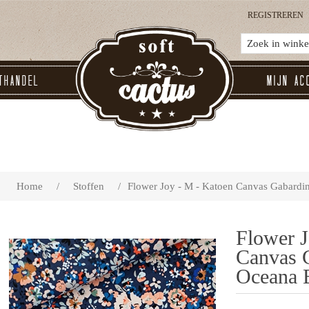
REGISTREREN
thandel
Mijn ac
Home
/
Stoffen
/
Flower Joy - M - Katoen Canvas Gabardin
Flower J
Canvas G
Oceana 