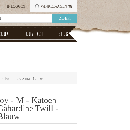
INLOGGEN
WINKELWAGEN
(0)
count
Contact
Blog
e Twill - Oceana Blauw
oy - M - Katoen
abardine Twill -
Blauw