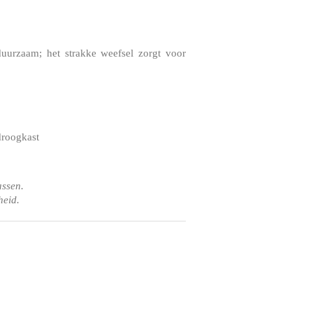
duurzaam; het strakke weefsel zorgt voor
droogkast
assen.
heid.