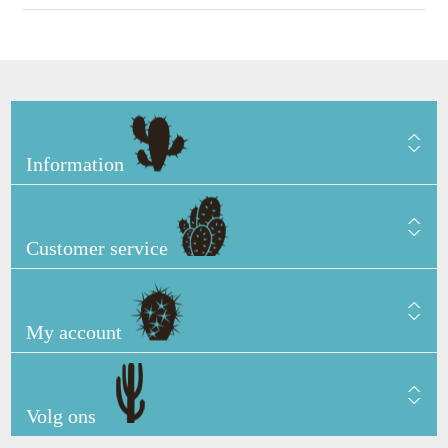
Information
Customer service
My account
Volg ons