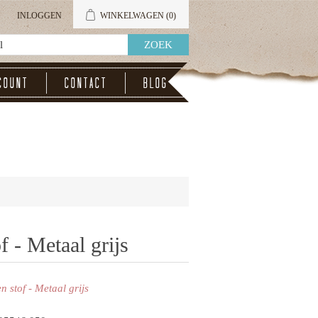
INLOGGEN
WINKELWAGEN
(0)
count
Contact
Blog
f - Metaal grijs
en stof - Metaal grijs