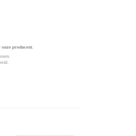
r onze producent
.
assen.
heid.