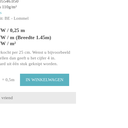
05546.050
n 110g/m²
s
t:
BE - Lommel
TW / 0,25 m
TW / m (Breedte 1.45m)
TW / m²
rkocht per 25 cm. Wenst u bijvoorbeeld
llen dan geeft u het cijfer 4 in.
aard uit één stuk geknipt worden.
= 0,5m