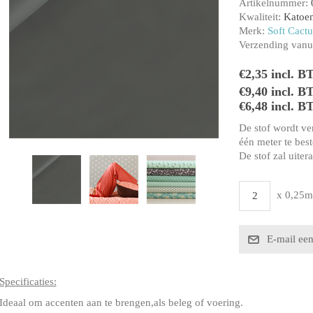
Artikelnummer:
Kwaliteit:
Katoe
Merk:
Soft Cactu
Verzending vanui
€2,35 incl. B
€9,40 incl. B
€6,48 incl. B
De stof wordt ve
één meter te beste
De stof zal uiter
x 0,25m
Specificaties:
Ideaal om accenten aan te brengen,als beleg of voering.