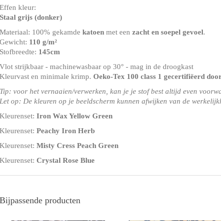
Effen kleur:
Staal grijs (donker)
Materiaal: 100% gekamde
katoen
met een
zacht en soepel gevoel
.
Gewicht:
110 g/m²
Stofbreedte:
145cm
Vlot strijkbaar - machinewasbaar op 30° - mag in de droogkast
Kleurvast en minimale krimp.
Oeko-Tex 100 class 1 gecertifiëerd doo
Tip: voor het vernaaien/verwerken, kan je je stof best altijd even voorw
Let op: De kleuren op je beeldscherm kunnen afwijken van de werkelijk
Kleurenset:
Iron Wax Yellow Green
Kleurenset:
Peachy Iron Herb
Kleurenset:
Misty Cress Peach Green
Kleurenset:
Crystal Rose Blue
Bijpassende producten