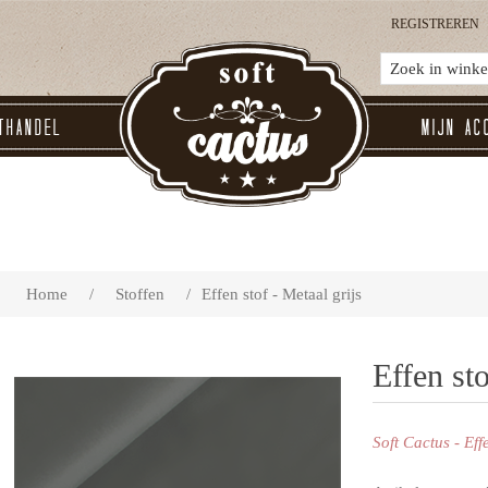
REGISTREREN
thandel
Mijn ac
Home
/
Stoffen
/
Effen stof - Metaal grijs
Effen sto
Soft Cactus - Eff