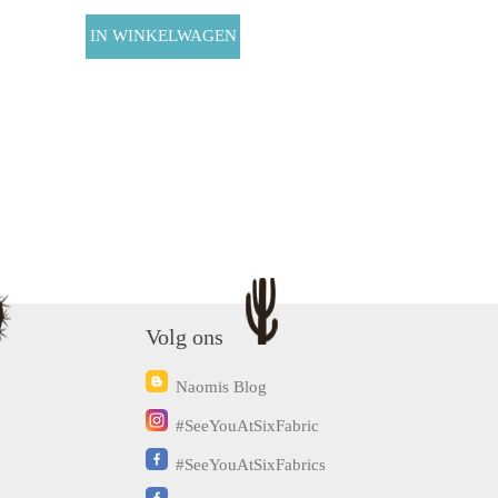
Volg ons
Naomis Blog
#SeeYouAtSixFabric
#SeeYouAtSixFabrics