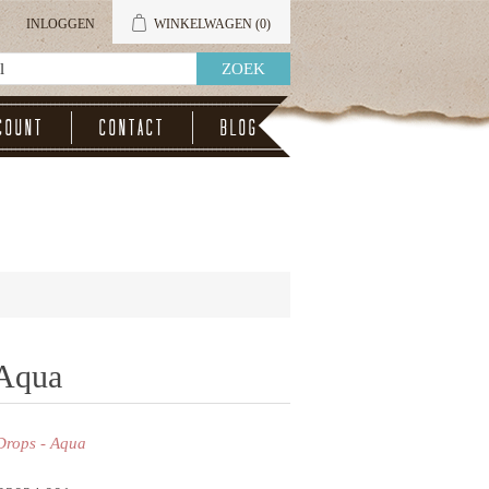
INLOGGEN
WINKELWAGEN
(0)
count
Contact
Blog
 Aqua
 Drops - Aqua