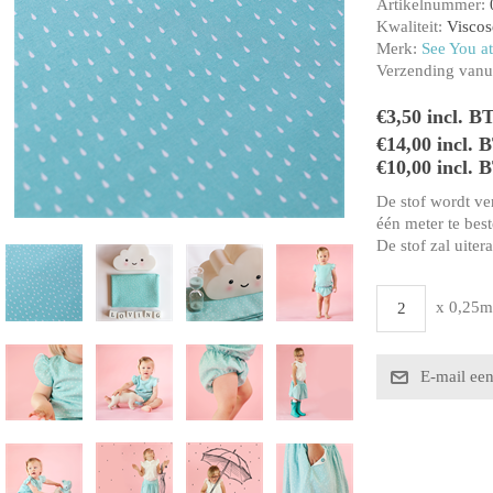
Artikelnummer:
Kwaliteit:
Visco
Merk:
See You at
Verzending vanui
€3,50 incl. B
€14,00 incl.
€10,00 incl. 
De stof wordt ve
één meter te beste
De stof zal uiter
x 0,25m