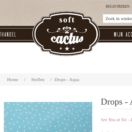
REGISTREREN
thandel
Mijn ac
Home
/
Stoffen
/
Drops - Aqua
Drops -
See You at Six -