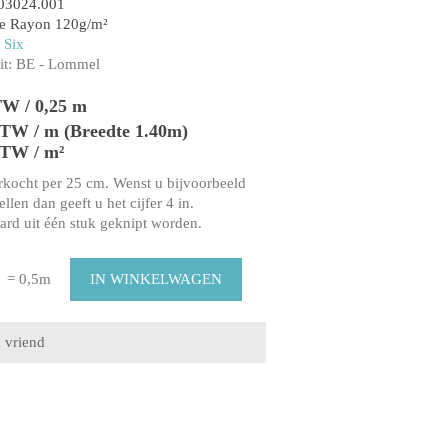
03024.001
se Rayon 120g/m²
 Six
t:
BE - Lommel
TW / 0,25 m
 BTW / m (Breedte 1.40m)
BTW / m²
rkocht per 25 cm. Wenst u bijvoorbeeld
llen dan geeft u het cijfer 4 in.
aard uit één stuk geknipt worden.
= 0,5m