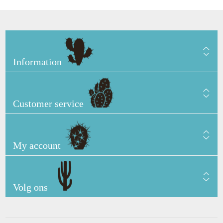
Information
Customer service
My account
Volg ons