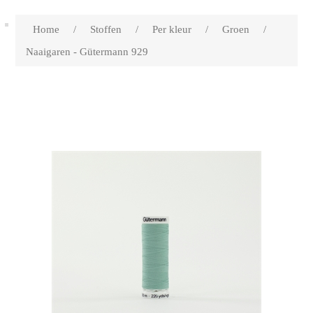
Home
/
Stoffen
/
Per kleur
/
Groen
/
Naaigaren - Gütermann 929