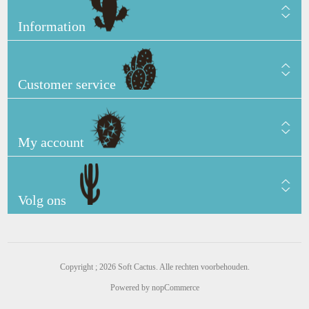
Information
Customer service
My account
Volg ons
Copyright ; 2026 Soft Cactus. Alle rechten voorbehouden.
Powered by
nopCommerce