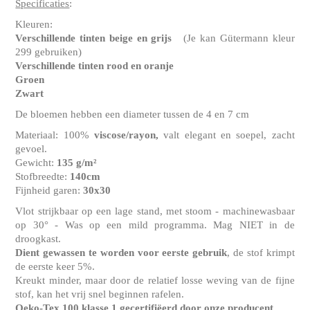
Specificaties
:
Kleuren:
Verschillende tinten beige en grijs
(Je kan Gütermann kleur
299 gebruiken)
Verschillende tinten rood en oranje
Groen
Zwart
De bloemen hebben een diameter tussen de 4 en 7 cm
Materiaal: 100%
viscose/rayon,
valt elegant en soepel, zacht
gevoel.
Gewicht:
135 g/m²
Stofbreedte:
140cm
Fijnheid garen:
30x30
Vlot strijkbaar op een lage stand, met stoom - machinewasbaar
op 30° - Was op een mild programma. Mag NIET in de
droogkast.
Dient gewassen te worden voor eerste gebruik
, de stof krimpt
de eerste keer 5%.
Kreukt minder, maar door de relatief losse weving van de fijne
stof, kan het vrij snel beginnen rafelen.
Oeko-Tex 100 klasse 1
gecertifiëerd door onze producent