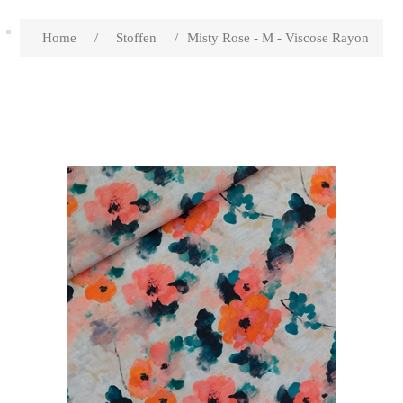
Home
/
Stoffen
/
Misty Rose - M - Viscose Rayon