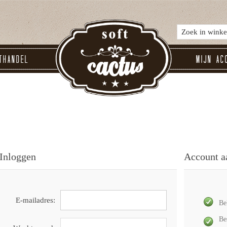
thandel
Mijn ac
Inloggen
Account 
E-mailadres:
Be
Be