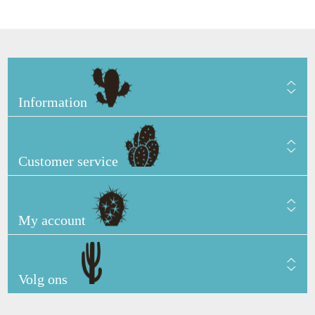
Information
Customer service
My account
Volg ons